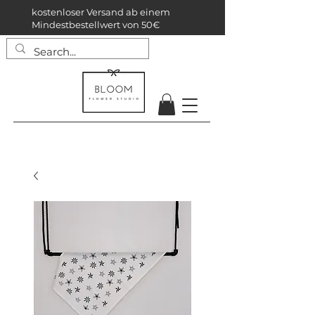
kostenloser Versand ab einem
Mindestbestellwert von 50€