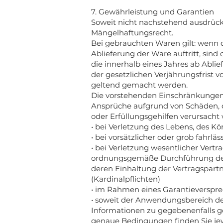
7. Gewährleistung und Garantien
Soweit nicht nachstehend ausdrückli
Mängelhaftungsrecht.
Bei gebrauchten Waren gilt: wenn 
Ablieferung der Ware auftritt, sin
die innerhalb eines Jahres ab Abl
der gesetzlichen Verjährungsfrist 
geltend gemacht werden.
Die vorstehenden Einschränkungen 
Ansprüche aufgrund von Schäden, di
oder Erfüllungsgehilfen verursach
• bei Verletzung des Lebens, des K
• bei vorsätzlicher oder grob fahrläs
• bei Verletzung wesentlicher Vertra
ordnungsgemäße Durchführung des 
deren Einhaltung der Vertragspart
(Kardinalpflichten)
• im Rahmen eines Garantieversprec
• soweit der Anwendungsbereich des
Informationen zu gegebenenfalls g
genaue Bedingungen finden Sie je