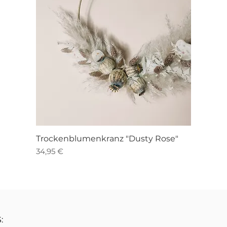
Schnellansicht
Trockenblumenkranz "Dusty Rose"
Preis
34,95 €
: