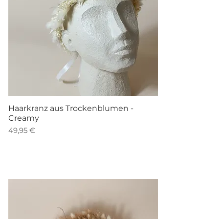
Schnellansicht
Haarkranz aus Trockenblumen -
Creamy
Preis
49,95 €