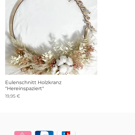
Schnellansicht
Eulenschnitt Holzkranz
"Hereinspaziert"
Preis
19,95 €