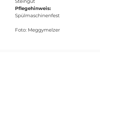
Steingut
Pflegehinweis:
Spülmaschinenfest
Foto: Meggymelzer
FOLLOW US:
HOCHZEITEN
ÜBER UNS
DATENSCHUTZ