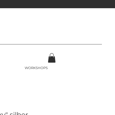
WORKSHOPS
y" silber