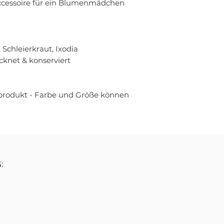
ccessoire für ein Blumenmädchen
 Schleierkraut, Ixodia
cknet & konserviert
rprodukt - Farbe und Größe können
: