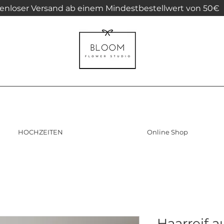
enloser Versand ab einem Mindestbestellwert von 50€
HOCHZEITEN
Online Shop
Haarreif a