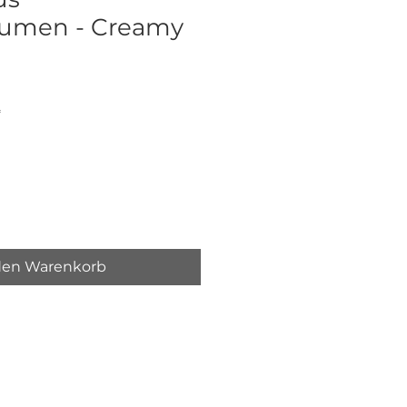
lumen - Creamy
eis
*
den Warenkorb