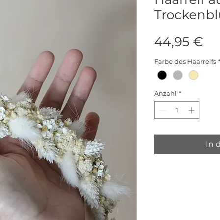
Trockenb
Pr
44,95 €
Farbe des Haarreifs
Anzahl
*
In 